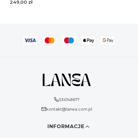
Cena
249,00 zł
534748677
kontakt@lanea.com.pl
Linki w stopce
INFORMACJE