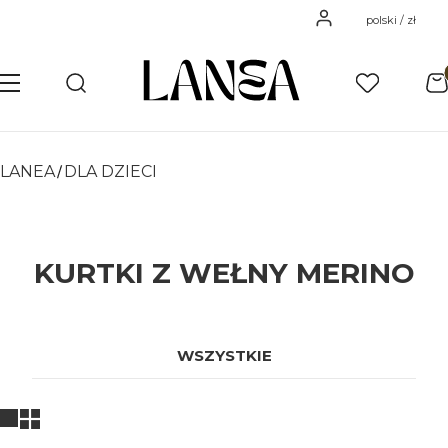
Zaloguj się
polski / zł
Pro
Otwórz wyszukiwarkę
Szukaj
Menu
Ulubione
K
LANEA
DLA DZIECI
KURTKI Z WEŁNY MERINO
WSZYSTKIE