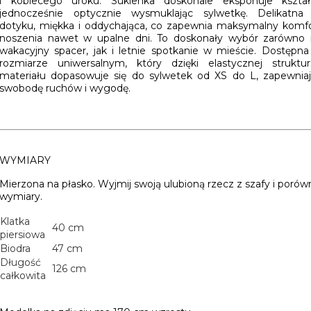
i kobiecego uroku.
Sukienka doskonale eksponuje kształt
jednocześnie optycznie wysmuklając sylwetkę.
Delikatna
dotyku, miękka i oddychająca, co zapewnia maksymalny komf
noszenia nawet w upalne dni. To doskonały wybór zarówno 
wakacyjny spacer, jak i letnie spotkanie w mieście.
Dostępna
rozmiarze uniwersalnym, który dzięki elastycznej struktu
materiału dopasowuje się do sylwetek od XS do L, zapewnia
swobodę ruchów i wygodę.
WYMIARY
Mierzona na płasko. Wyjmij swoją ulubioną rzecz z szafy i porów
wymiary.
Klatka
40 cm
piersiowa
Biodra
47 cm
Długość
126 cm
całkowita