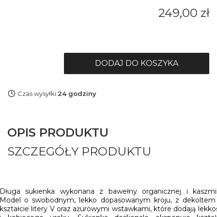
Cena
249,00 zł
DODAJ DO KOSZYKA
Czas wysyłki:
24 godziny
OPIS PRODUKTU
SZCZEGÓŁY PRODUKTU
Długa sukienka
wykonana z bawełny organicznej i kaszmir
Model
o swobodnym, lekko dopasowanym kroju
, z dekoltem
kształcie litery
V oraz ażurowymi wstawkami, które dodają lekko