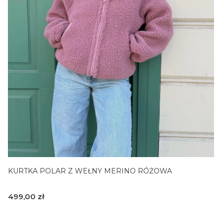
4
KURTKA POLAR Z WEŁNY MERINO RÓŻOWA
Cena
499,00 zł
S/M
L/XL