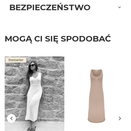
BEZPIECZEŃSTWO
MOGĄ CI SIĘ SPODOBAĆ
Bestseller
S
o