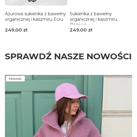
2
Sukienka z bawełny
Ażurowa sukienka z bawełny
organicznej i kaszmiru
organicznej i kaszmiru Ecru
Beżowa
Cena
Cena
249,00 zł
249,00 zł
SPRAWDŹ NASZE NOWOŚCI
Nowość