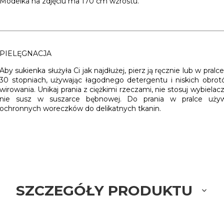
Modelka na zdjęciu ma 170 cm wzrostu.
PIELĘGNACJA
Aby sukienka służyła Ci jak najdłużej, pierz ją ręcznie lub w pralc
30 stopniach,
używając łagodnego detergentu i niskich obro
wirowania. Unikaj prania z ciężkimi rzeczami, nie stosuj wybielacz
nie susz w suszarce bębnowej. Do prania w pralce używ
ochronnych woreczków do delikatnych tkanin.
SZCZEGÓŁY PRODUKTU