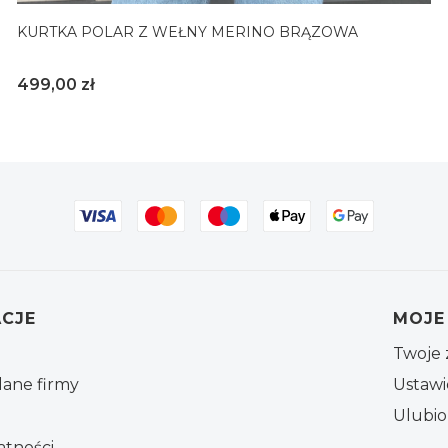
KURTKA POLAR Z WEŁNY MERINO BRĄZOWA
Cena
499,00 zł
S/M
L/XL
 stopce
CJE
MOJE
Twoje 
dane firmy
Ustawi
Ulubi
atności