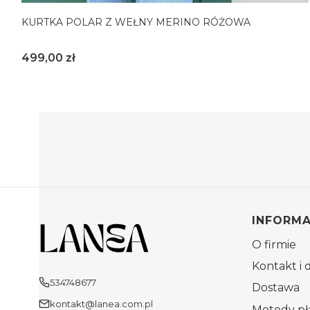
KURTKA POLAR Z WEŁNY MERINO RÓŻOWA
Cena
499,00 zł
S/M
L/XL
Linki w
INFORMA
O firmie
Kontakt i 
534748677
Dostawa
kontakt@lanea.com.pl
Metody pł