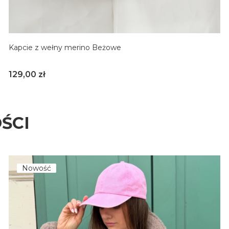
Kapcie z wełny merino Beżowe
Cena
129,00 zł
36-37
38-39
40-41
ŚCI
Nowość