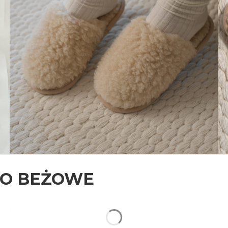
NO BEŻOWE
*
Rozmiar
Wybierz