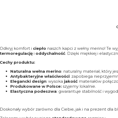
Odkryj komfort i
ciepło
naszch kapci z wełny merino! Te wy
termoregulację
i
oddychalność
. Dzięki miękkiej i elastyc
Cechy produktu:
Naturalna wełna merino
: naturalny materiał, który je
Antybakteryjne właściwości
: zapobiega nieprzyje
Elegancki design
: wysoka
jakość
materiałów połączo
Produkowane w Polsce:
szyjemy
lokalnie.
Elastyczna podeszwa
: gwarantuje stabilność i wygo
Doskonały wybór zarówno dla Ciebie, jak i na prezent dla b