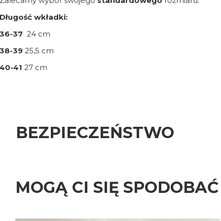
Zalecamy wybór swojego
standardowego
rozmiaru.
Długość wkładki:
36-37
24 cm
38-39
25,5 cm
40-41
27 cm
BEZPIECZEŃSTWO
MOGĄ CI SIĘ SPODOBAĆ