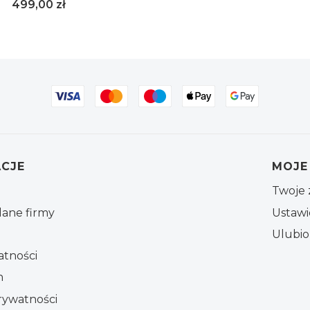
Cena
499,00 zł
S/M
L/XL
 stopce
CJE
MOJE
Twoje 
dane firmy
Ustawi
Ulubi
atności
n
rywatności