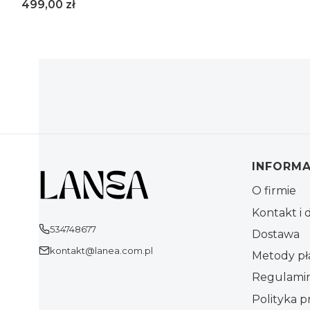
Cena
499,00 zł
S/M
L/XL
Linki w
INFORMA
O firmie
Kontakt i 
534748677
Dostawa
kontakt@lanea.com.pl
Metody pł
Regulami
Polityka p