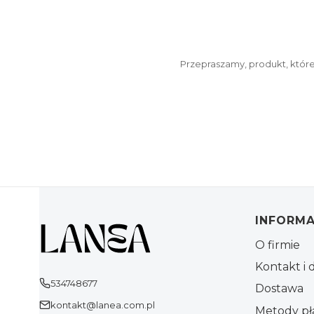
Przepraszamy, produkt, które
Linki w
INFORMA
O firmie
Kontakt i 
534748677
Dostawa
kontakt@lanea.com.pl
Metody pł