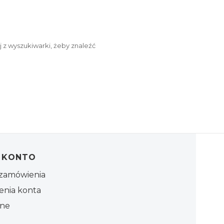
 z wyszukiwarki, żeby znaleźć
 KONTO
zamówienia
enia konta
one