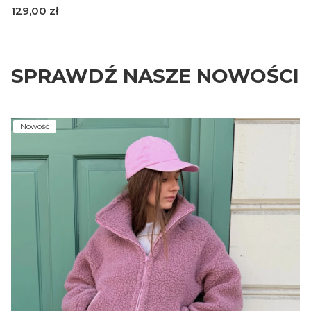
Cena
129,00 zł
36-37
38-39
40-41
SPRAWDŹ NASZE NOWOŚCI
Nowość