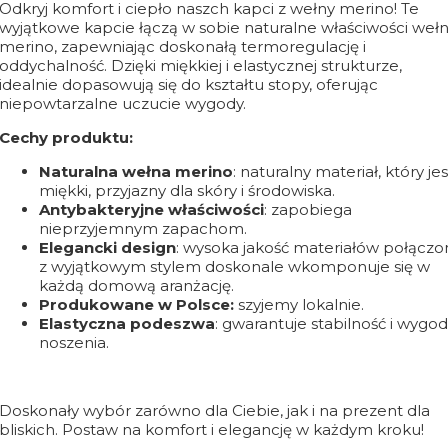
Odkryj komfort i ciepło naszch kapci z wełny merino! Te
wyjątkowe kapcie łączą w sobie naturalne właściwości weł
merino, zapewniając doskonałą termoregulację i
oddychalność. Dzięki miękkiej i elastycznej strukturze,
idealnie dopasowują się do kształtu stopy, oferując
niepowtarzalne uczucie wygody.
Cechy produktu:
Naturalna wełna merino
: naturalny materiał, który jes
miękki, przyjazny dla skóry i środowiska.
Antybakteryjne właściwości
: zapobiega
nieprzyjemnym zapachom.
Elegancki design
: wysoka jakość materiałów połączo
z wyjątkowym stylem doskonale wkomponuje się w
każdą domową aranżację.
Produkowane w Polsce:
szyjemy
lokalnie.
Elastyczna podeszwa
: gwarantuje stabilność i wygo
noszenia.
Doskonały wybór zarówno dla Ciebie, jak i na prezent dla
bliskich. Postaw na komfort i elegancję w każdym kroku!