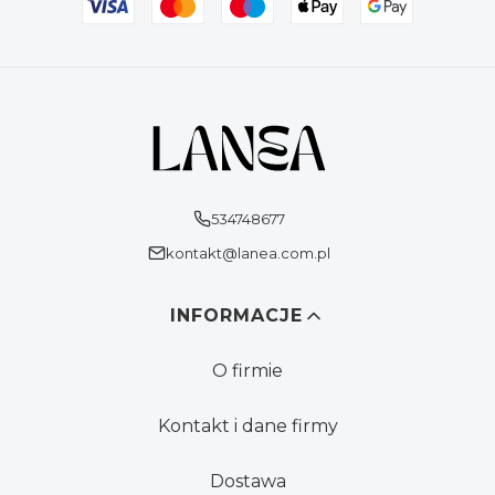
534748677
kontakt@lanea.com.pl
Linki w stopce
INFORMACJE
O firmie
Kontakt i dane firmy
Dostawa