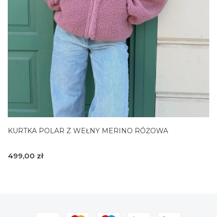
4
KURTKA POLAR Z WEŁNY MERINO RÓŻOWA
Cena
499,00 zł
S/M
L/XL