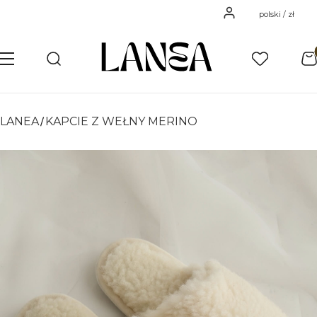
Zaloguj się
polski / zł
Pro
Otwórz wyszukiwarkę
Szukaj
Menu
Ulubione
K
LANEA
KAPCIE Z WEŁNY MERINO