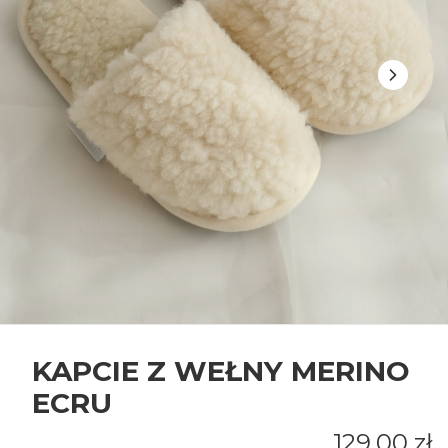
KAPCIE Z WEŁNY MERINO
ECRU
Cena
129,00 zł