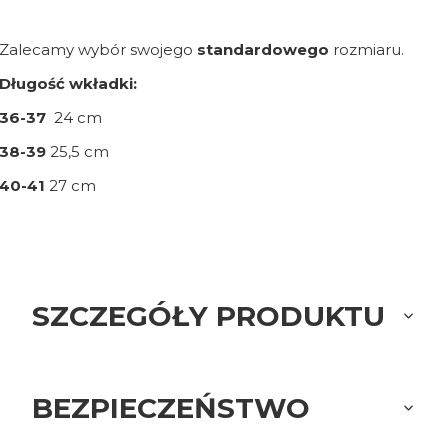
Zalecamy wybór swojego
standardowego
rozmiaru.
Długość wkładki:
36-37
24 cm
38-39
25,5 cm
40-41
27 cm
SZCZEGÓŁY PRODUKTU
BEZPIECZEŃSTWO